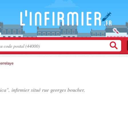
ierrelaye
ca", infirmier situé
rue georges boucher
,