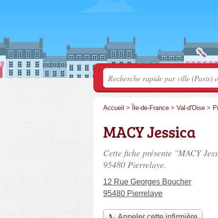
Accueil
>
Île-de-France
>
Val-d'Oise
>
P
MACY Jessica
Cette fiche présente "MACY Jessi
95480 Pierrelaye.
12 Rue Georges Boucher
95480 Pierrelaye
📞 Appeler cette infirmière