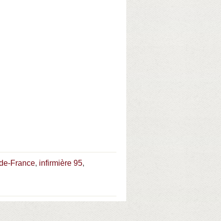
e-de-France
,
infirmière 95
,