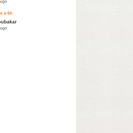
Hugo
e à 6h
ubakar
Hugo