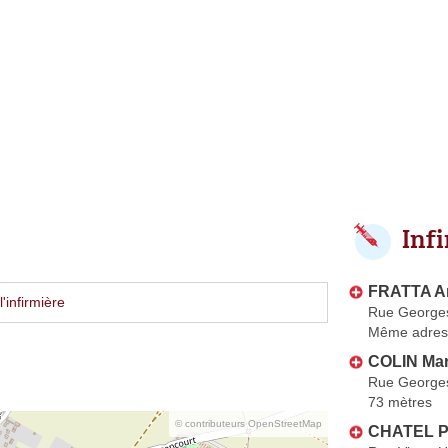
Inf
FRATTA A
'infirmière
Rue George
Même adres
COLIN Mar
Rue George
73 mètres
© contributeurs OpenStreetMap
CHATEL Pi