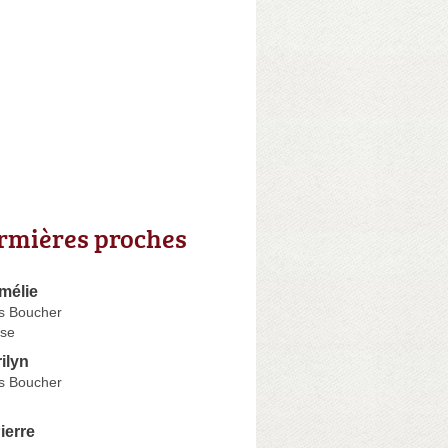
irmières proches
mélie
s Boucher
se
ilyn
s Boucher
erre