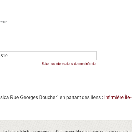
teur
5810
Éditer les informations de mon infirmier
ica Rue Georges Boucher" en partant des liens :
infirmière Îl
L'infirmier.fr liste un maximum d'infirmières libérales près de votre domicile