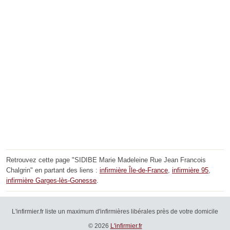
Retrouvez cette page "SIDIBE Marie Madeleine Rue Jean Francois
Chalgrin" en partant des liens :
infirmière Île-de-France
,
infirmière 95
,
infirmière Garges-lès-Gonesse
.
L'infirmier.fr liste un maximum d'infirmières libérales près de votre domicile
© 2026
L'infirmier.fr