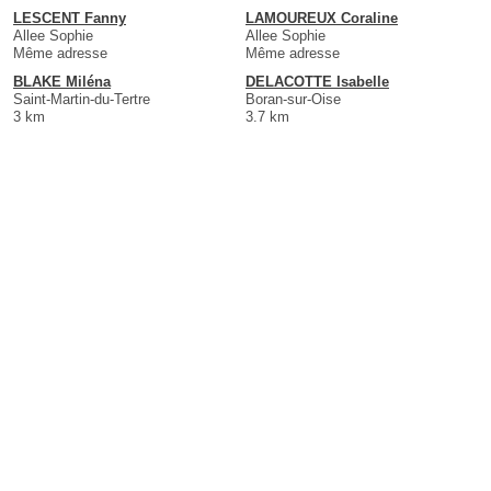
LESCENT Fanny
LAMOUREUX Coraline
Allee Sophie
Allee Sophie
Même adresse
Même adresse
BLAKE Miléna
DELACOTTE Isabelle
Saint-Martin-du-Tertre
Boran-sur-Oise
3 km
3.7 km