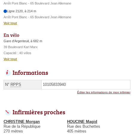
Arrêt Pont Blanc - 65 Boulevard Jean Allemane
Ligne 2120, à 214 m
Arrêt Pont Blanc - 65 Boulevard Jean Allemane
Voir tout
En vélo
Gare d'Argenteuil, à 682 m
39 Boulevard Karl Marx
Capacité : 40 vélos
Voir tout
Informations
N°
RPPS
10105833940
Éditer les informations de mon infirmier
Infirmières proches
CHRISTINE Morgan
HOUCINE Magid
Rue de la République
Rue des Buchettes
270 mètres
405 mètres