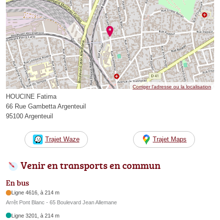
Corriger l’adresse ou la localisation
HOUCINE Fatima
66 Rue Gambetta Argenteuil
95100 Argenteuil
Trajet Waze
Trajet Maps
Venir en transports en commun
En bus
Ligne 4616, à 214 m
Arrêt Pont Blanc - 65 Boulevard Jean Allemane
Ligne 3201, à 214 m