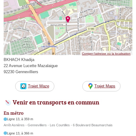
Corriger l’adresse ou la localisation
BKHACH Khadija
22 Avenue Lucette Mazalaigue
92230 Gennevilliers
Trajet Waze
Trajet Maps
Venir en transports en commun
En métro
Ligne 13, à 359 m
Arrêt Asnières - Gennevilliers - Les Courtilles - 6 Boulevard Beaumarchais
Ligne 13, à 366 m