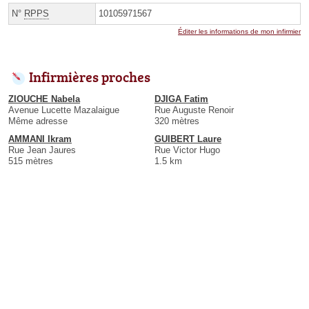
N°
RPPS
10105971567
Éditer les informations de mon infirmier
Infirmières proches
ZIOUCHE Nabela
DJIGA Fatim
Avenue Lucette Mazalaigue
Rue Auguste Renoir
Même adresse
320 mètres
AMMANI Ikram
GUIBERT Laure
Rue Jean Jaures
Rue Victor Hugo
515 mètres
1.5 km