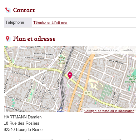
Contact
Téléphone
Téléphoner à l'infirmier
Plan et adresse
© contributeurs OpenStreetMap
Corriger l’adresse ou la localisation
HARTMANN Damien
18 Rue des Rosiers
92340 Bourg-la-Reine