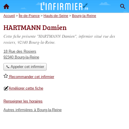
Accueil
>
Île-de-France
>
Hauts-de-Seine
>
Bourg-la-Reine
HARTMANN Damien
Cette fiche présente "HARTMANN Damien", infirmier situé
rue des
rosiers
, 92340 Bourg-la-Reine.
18 Rue des Rosiers
92340 Bourg-la-Reine
📞 Appeler cet infirmier
Recommander cet infirmier
Améliorer cette fiche
Renseigner les horaires
Autres infirmières à Bourg-la-Reine