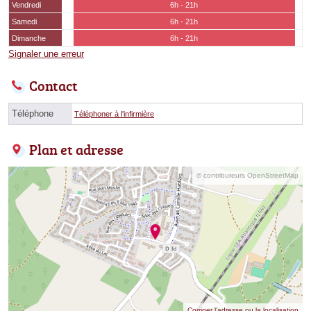
Vendredi
6h - 21h
Samedi
6h - 21h
Dimanche
6h - 21h
Signaler une erreur
Contact
Téléphone
Téléphoner à l'infirmière
Plan et adresse
© contributeurs OpenStreetMap
Corriger l’adresse ou la localisation