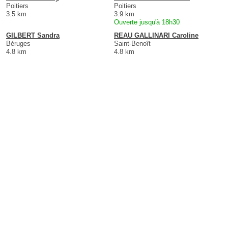
Poitiers
Poitiers
3.5 km
3.9 km
Ouverte jusqu'à 18h30
GILBERT Sandra
REAU GALLINARI Caroline
Béruges
Saint-Benoît
4.8 km
4.8 km