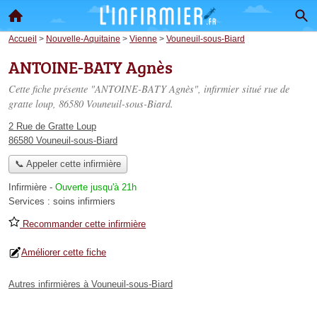
Accueil
>
Nouvelle-Aquitaine
>
Vienne
>
Vouneuil-sous-Biard
ANTOINE-BATY Agnès
Cette fiche présente "ANTOINE-BATY Agnès", infirmier situé
rue de
gratte loup
, 86580 Vouneuil-sous-Biard.
2 Rue de Gratte Loup
86580 Vouneuil-sous-Biard
📞 Appeler cette infirmière
Infirmière
-
Ouverte jusqu'à 21h
Services :
soins infirmiers
Recommander cette infirmière
Améliorer cette fiche
Autres infirmières à Vouneuil-sous-Biard