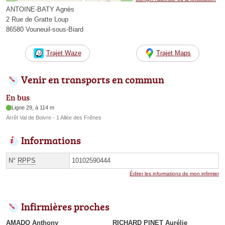
ANTOINE-BATY Agnès
2 Rue de Gratte Loup
86580 Vouneuil-sous-Biard
Trajet Waze
Trajet Maps
Venir en transports en commun
En bus
Ligne 29, à 114 m
Arrêt Val de Boivre - 1 Allée des Frênes
Informations
N°
RPPS
10102590444
Éditer les informations de mon infirmier
Infirmières proches
AMADO Anthony
RICHARD PINET Aurélie