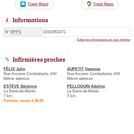
Trajet Waze
Trajet Maps
Informations
N°
RPPS
10102852471
Éditer les informations de mon infirmier
Infirmières proches
FÉLIX Julie
AUPETIT Vanessa
Rue Anciens Combattants d'Af
Rue Anciens Combattants d'Af
Même adresse
Même adresse
ESTÈVE Bérénice
PELLOQUIN Adeline
La Barre-de-Monts
La Barre-de-Monts
7 km
7 km
Fermée, ouvre à 8h30