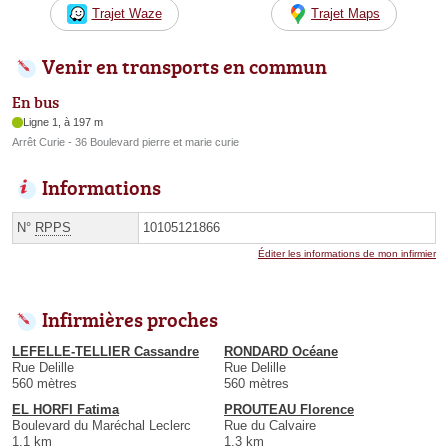
Trajet Waze
Trajet Maps
Venir en transports en commun
En bus
Ligne 1, à 197 m
Arrêt Curie - 36 Boulevard pierre et marie curie
Informations
N°
RPPS
10105121866
Éditer les informations de mon infirmier
Infirmières proches
LEFELLE-TELLIER Cassandre
RONDARD Océane
Rue Delille
Rue Delille
560 mètres
560 mètres
EL HORFI Fatima
PROUTEAU Florence
Boulevard du Maréchal Leclerc
Rue du Calvaire
1.1 km
1.3 km