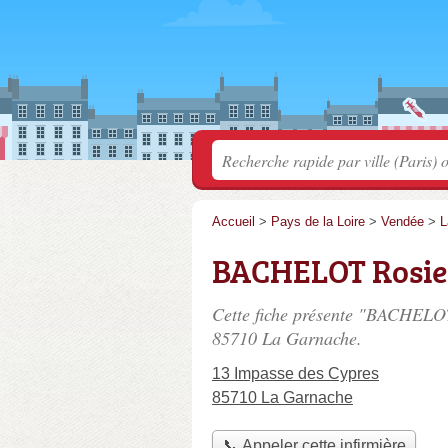
Accueil
>
Pays de la Loire
>
Vendée
>
L
BACHELOT Rosie
Cette fiche présente "BACHELOT
85710 La Garnache.
13 Impasse des Cypres
85710 La Garnache
📞 Appeler cette infirmière