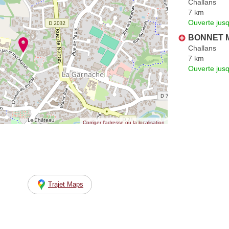
Challans
7 km
Ouverte jus
BONNET M
Challans
7 km
Ouverte jus
Corriger l’adresse ou la localisation
Trajet Maps