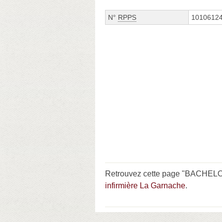
N°
RPPS
1010612
Retrouvez cette page "BACHELOT
infirmière La Garnache
.