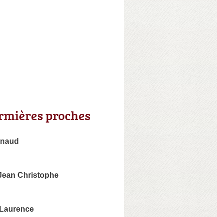
irmières proches
rnaud
ean Christophe
Laurence