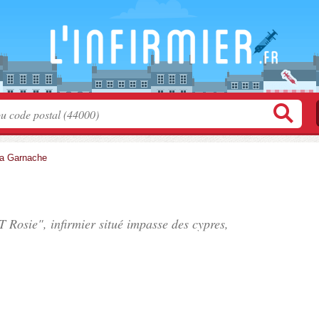
a Garnache
 Rosie", infirmier situé
impasse des cypres
,