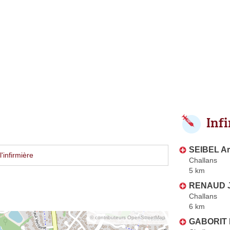
Inf
SEIBEL A
'infirmière
Challans
5 km
RENAUD J
Challans
6 km
© contributeurs OpenStreetMap
GABORIT 