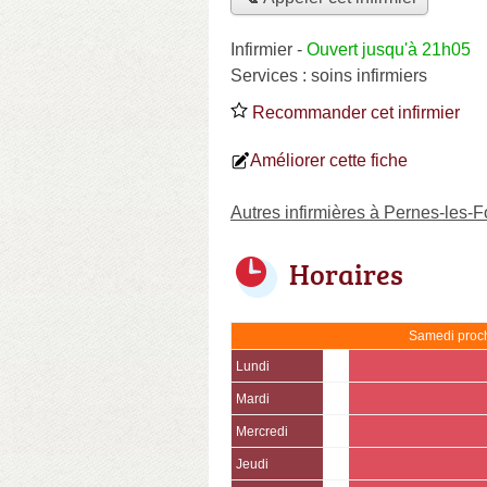
Infirmier
-
Ouvert jusqu'à 21h05
Services :
soins infirmiers
Recommander cet infirmier
Améliorer cette fiche
Autres infirmières à Pernes-les-
Horaires
Samedi proch
Lundi
Mardi
Mercredi
Jeudi