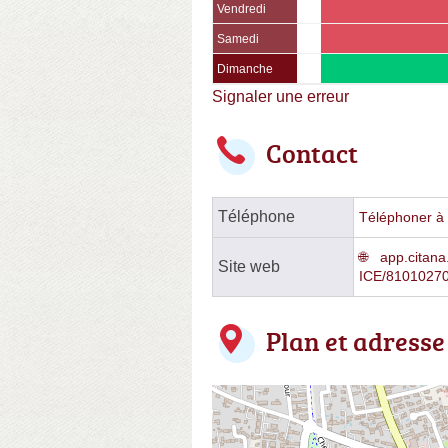
Vendredi
Samedi
Dimanche
Signaler une erreur
Contact
Téléphone
Téléphoner à l
app.citana.
Site web
ICE/8101027
Plan et adresse