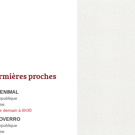
irmières proches
DENIMAL
épublique
se
e demain à 6h30
COVERRO
épublique
se