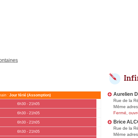
Fontaines
Inf
Aurelien 
ain :
Jour férié (Assomption)
Rue de la R
6h30 - 21h05
Même adres
Fermé, ouvr
6h30 - 21h05
Brice AL
6h30 - 21h05
Rue de la R
6h30 - 21h05
Même adres