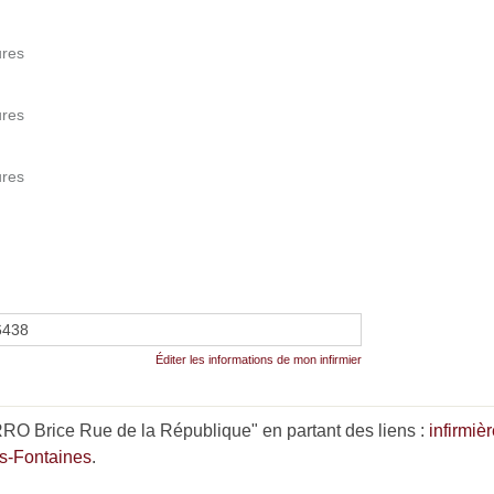
ures
ures
ures
6438
Éditer les informations de mon infirmier
O Brice Rue de la République" en partant des liens :
infirmiè
es-Fontaines
.