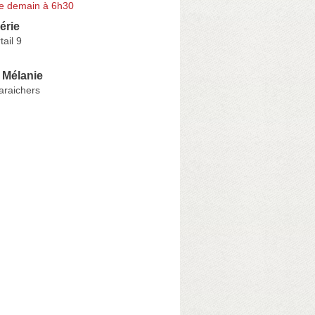
e demain à 6h30
érie
tail 9
Mélanie
araichers