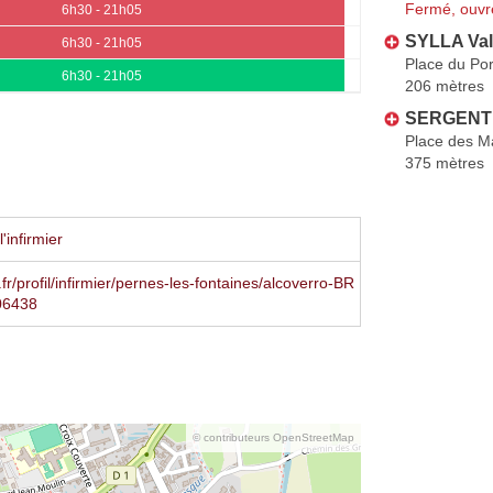
Fermé, ouvr
6h30 - 21h05
SYLLA Val
6h30 - 21h05
Place du Por
6h30 - 21h05
206 mètres
SERGENT 
Place des M
375 mètres
'infirmier
fr/profil/infirmier/pernes-les-fontaines/alcoverro-BR
06438
© contributeurs OpenStreetMap