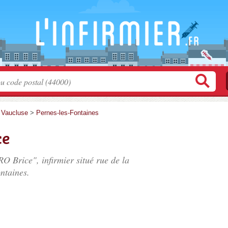
>
Vaucluse
>
Pernes-les-Fontaines
ce
O Brice", infirmier situé
rue de la
ntaines.