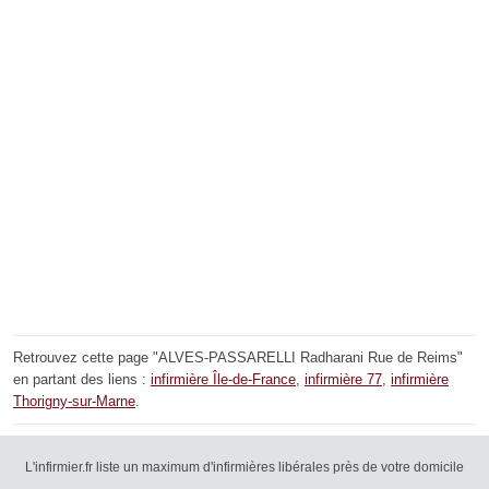
Retrouvez cette page "ALVES-PASSARELLI Radharani Rue de Reims"
en partant des liens :
infirmière Île-de-France
,
infirmière 77
,
infirmière
Thorigny-sur-Marne
.
L'infirmier.fr liste un maximum d'infirmières libérales près de votre domicile