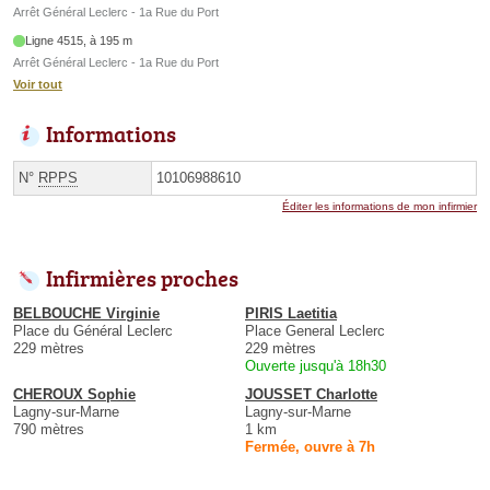
Arrêt Général Leclerc - 1a Rue du Port
Ligne 4515, à 195 m
Arrêt Général Leclerc - 1a Rue du Port
Voir tout
Informations
N°
RPPS
10106988610
Éditer les informations de mon infirmier
Infirmières proches
BELBOUCHE Virginie
PIRIS Laetitia
Place du Général Leclerc
Place General Leclerc
229 mètres
229 mètres
Ouverte jusqu'à 18h30
CHEROUX Sophie
JOUSSET Charlotte
Lagny-sur-Marne
Lagny-sur-Marne
790 mètres
1 km
Fermée, ouvre à 7h