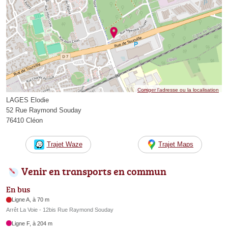
Corriger l’adresse ou la localisation
LAGES Elodie
52 Rue Raymond Souday
76410 Cléon
Trajet Waze
Trajet Maps
Venir en transports en commun
En bus
Ligne A, à 70 m
Arrêt La Voie - 12bis Rue Raymond Souday
Ligne F, à 204 m