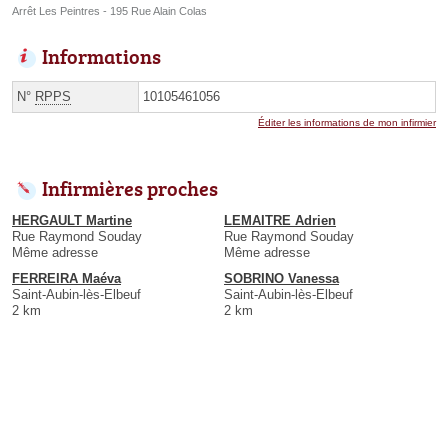
Arrêt Les Peintres - 195 Rue Alain Colas
Informations
N°
RPPS
10105461056
Éditer les informations de mon infirmier
Infirmières proches
HERGAULT Martine
LEMAITRE Adrien
Rue Raymond Souday
Rue Raymond Souday
Même adresse
Même adresse
FERREIRA Maéva
SOBRINO Vanessa
Saint-Aubin-lès-Elbeuf
Saint-Aubin-lès-Elbeuf
2 km
2 km