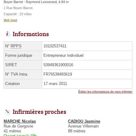
Boyer-Barret - Raymond Losserand, à 84 m
1 Rue Boyer-Barret
Capacité : 23 vélos
Voir tout
Informations
N°
RPPS
10102537411
Forme juridique
Entrepreneur individuel
SIRET
53949361900016
N° TVA Intra.
FR76539493619
Création
17 mars 2011
Éditer les informations de mon infirmier
Infirmières proches
MARCHE Nicolas
CADIOU Jasmine
Rue de Gergovie
Avenue Villemain
41 mètres
88 mètres
Ouvert jusqu'à 19h