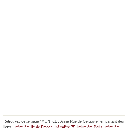
Retrouvez cette page "MONTCEL Anne Rue de Gergovie" en partant des
liens :
infirmière Île-de-France
,
infirmière 75
,
infirmière Paris
,
infirmière