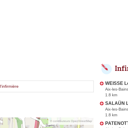
Inf
WEISSE L
'infirmière
Aix-les-Bain
1.8 km
SALAÜN L
Aix-les-Bain
1.8 km
© contributeurs OpenStreetMap
PATENOTTE