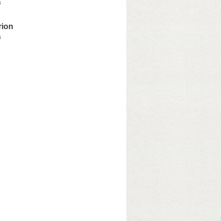
s
rion
s