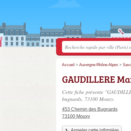
Accueil
>
Auvergne-Rhône-Alpes
>
Savo
GAUDILLERE Ma
Cette fiche présente "GAUDILLE
bugnards
, 73100 Mouxy.
453 Chemin des Bugnards
73100 Mouxy
📞 Appeler cette infirmière