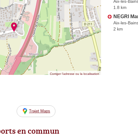
Aix-les-Bain
1.8 km
NEGRI Ma
Aix-les-Bain
2 km
Corriger l’adresse ou la localisation
Trajet Maps
ports en commun