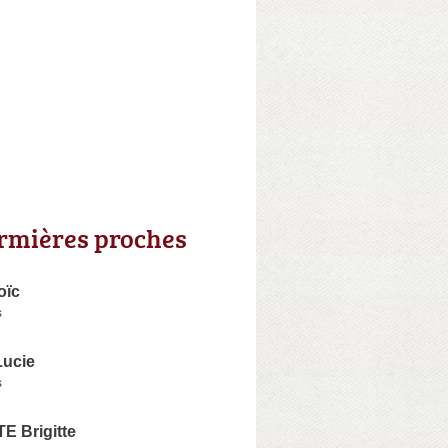
irmières proches
oïc
s
ucie
s
 Brigitte