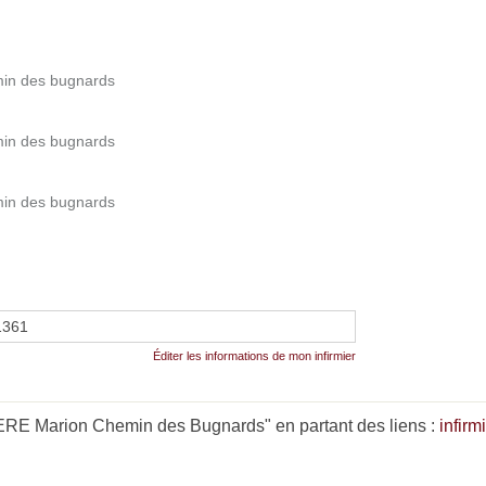
min des bugnards
min des bugnards
min des bugnards
1361
Éditer les informations de mon infirmier
RE Marion Chemin des Bugnards" en partant des liens :
infir