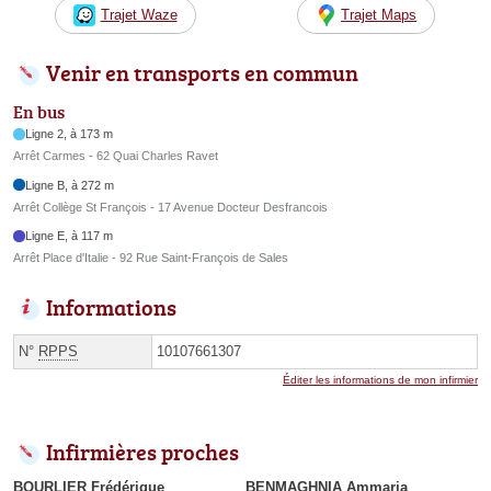
Trajet Waze
Trajet Maps
Venir en transports en commun
En bus
Ligne 2, à 173 m
Arrêt Carmes - 62 Quai Charles Ravet
Ligne B, à 272 m
Arrêt Collège St François - 17 Avenue Docteur Desfrancois
Ligne E, à 117 m
Arrêt Place d'Italie - 92 Rue Saint-François de Sales
Informations
N°
RPPS
10107661307
Éditer les informations de mon infirmier
Infirmières proches
BOURLIER Frédérique
BENMAGHNIA Ammaria