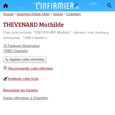
Accueil
>
Auvergne-Rhône-Alpes
>
Savoie
>
Chambéry
THEVENARD Mathilde
Cette fiche présente "THEVENARD Mathilde", infirmier situé
faubourg
montmelian
, 73000 Chambéry.
74 Faubourg Montmelian
73000 Chambéry
📞 Appeler cette infirmière
Recommander cette infirmière
Améliorer cette fiche
Renseigner les horaires
Autres infirmières à Chambéry