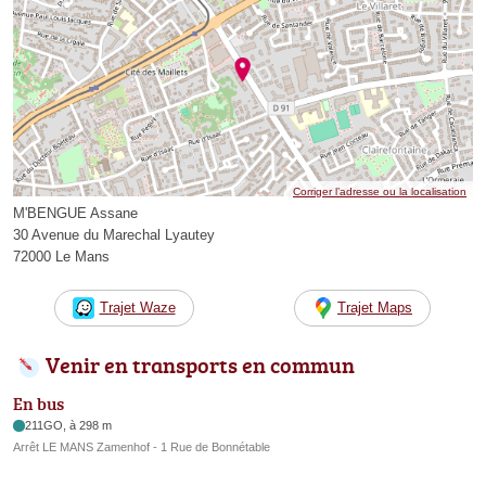
Corriger l’adresse ou la localisation
M'BENGUE Assane
30 Avenue du Marechal Lyautey
72000 Le Mans
Trajet Waze
Trajet Maps
Venir en transports en commun
En bus
211GO, à 298 m
Arrêt LE MANS Zamenhof - 1 Rue de Bonnétable