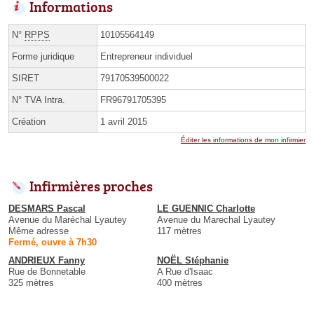
Informations
N°
RPPS
10105564149
Forme juridique
Entrepreneur individuel
SIRET
79170539500022
N° TVA Intra.
FR96791705395
Création
1 avril 2015
Éditer les informations de mon infirmier
Infirmières proches
DESMARS Pascal
LE GUENNIC Charlotte
Avenue du Maréchal Lyautey
Avenue du Marechal Lyautey
Même adresse
117 mètres
Fermé, ouvre à 7h30
ANDRIEUX Fanny
NOËL Stéphanie
Rue de Bonnetable
A Rue d'Isaac
325 mètres
400 mètres