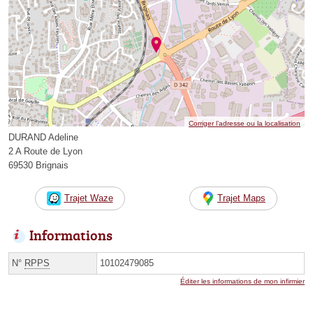
Corriger l’adresse ou la localisation
DURAND Adeline
2 A Route de Lyon
69530 Brignais
Trajet Waze
Trajet Maps
Informations
N°
RPPS
10102479085
Éditer les informations de mon infirmier