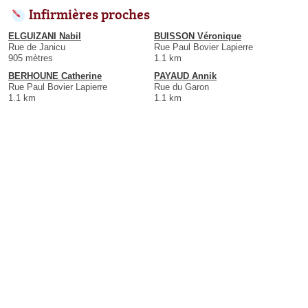
Infirmières proches
ELGUIZANI Nabil
BUISSON Véronique
Rue de Janicu
Rue Paul Bovier Lapierre
905 mètres
1.1 km
BERHOUNE Catherine
PAYAUD Annik
Rue Paul Bovier Lapierre
Rue du Garon
1.1 km
1.1 km