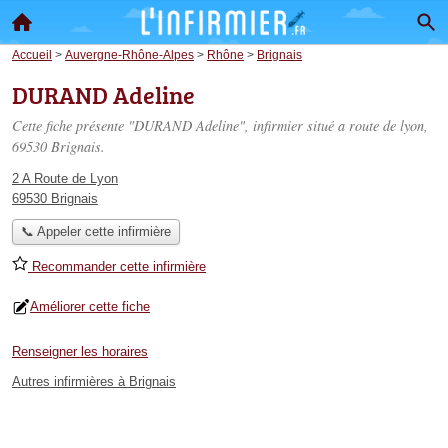
Accueil
>
Auvergne-Rhône-Alpes
>
Rhône
>
Brignais
DURAND Adeline
Cette fiche présente "DURAND Adeline", infirmier situé
a route de lyon
,
69530 Brignais.
2 A Route de Lyon
69530 Brignais
📞 Appeler cette infirmière
Recommander cette infirmière
Améliorer cette fiche
Renseigner les horaires
Autres infirmières à Brignais