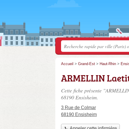
Accueil
>
Grand-Est
>
Haut-Rhin
>
Ensi
ARMELLIN Laeti
Cette fiche présente "ARMELLIN 
68190 Ensisheim.
3 Rue de Colmar
68190 Ensisheim
📞 Appeler cette infirmière