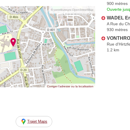
900 mètres
Ouverte jus
© contributeurs OpenStreetMap
WADEL Em
A Rue du Ch
930 mètres
VONTHRON
Rue d'Hirtzf
1.2 km
Corriger l’adresse ou la localisation
Trajet Maps