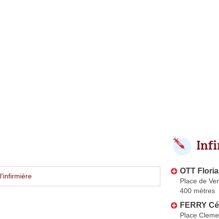
Inf
OTT Flori
'infirmière
Place de Ve
400 mètres
FERRY Cé
Place Clem