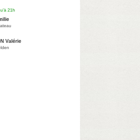
qu'à 21h
ilie
ateau
 Valérie
elden