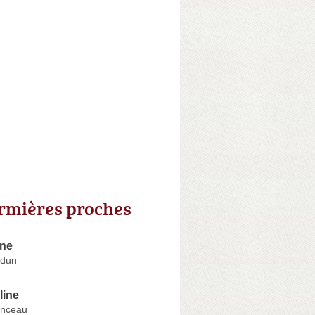
irmières proches
ane
rdun
line
enceau