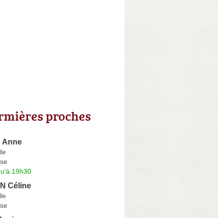
irmières proches
 Anne
de
se
qu'à 19h30
N Céline
de
se