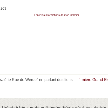
6203
Éditer les informations de mon infirmier
alérie Rue de Werde" en partant des liens :
infirmière Grand-Es
L'infirmier.fr liste un maximum d'infirmières libérales près de votre domicile