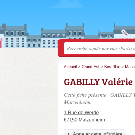
Accueil
>
Grand-Est
>
Bas-Rhin
>
Matz
GABILLY Valérie
Cette fiche présente "GABILLY V
Matzenheim.
1 Rue de Werde
67150 Matzenheim
📞 Appeler cette infirmière