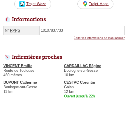
Trajet Waze
Trajet Maps
Informations
N°
RPPS
10107837733
Éditer les informations de mon infirmier
Infirmières proches
VINCENT Emilie
CARDAILLAC Régine
Route de Toulouse
Boulogne-sur-Gesse
460 mètres
10 km
DUPONT Catherine
CESTAC Corentin
Boulogne-sur-Gesse
Galan
11 km
12 km
Ouvert jusqu'à 22h