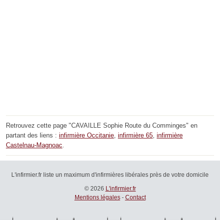
Retrouvez cette page "CAVAILLE Sophie Route du Comminges" en
partant des liens :
infirmière Occitanie
,
infirmière 65
,
infirmière
Castelnau-Magnoac
.
L'infirmier.fr liste un maximum d'infirmières libérales près de votre domicile
© 2026
L'infirmier.fr
Mentions légales
-
Contact