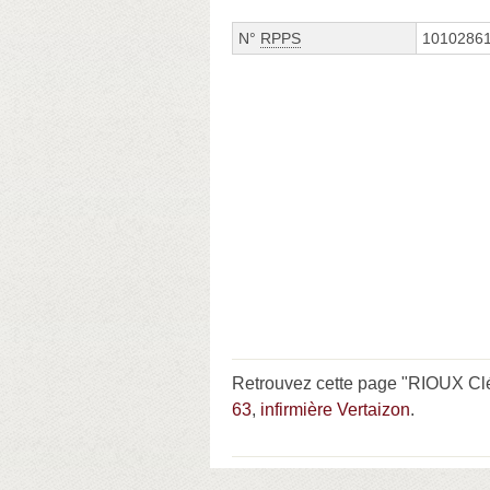
N°
RPPS
1010286
Retrouvez cette page "RIOUX Clé
63
,
infirmière Vertaizon
.