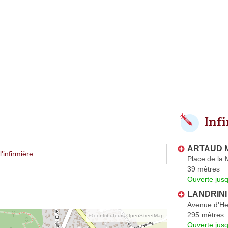
Inf
ARTAUD M
'infirmière
Place de la 
39 mètres
Ouverte jus
LANDRINI
Avenue d'H
295 mètres
© contributeurs OpenStreetMap
Ouverte jus