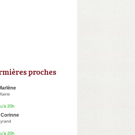
irmières proches
arlène
Mairie
qu'à 20h
 Corinne
eyrand
qu'à 20h