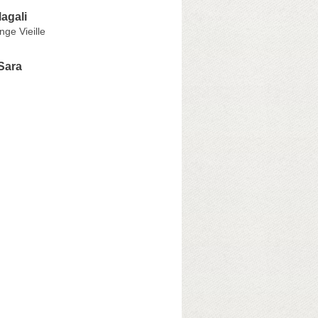
agali
nge Vieille
Sara