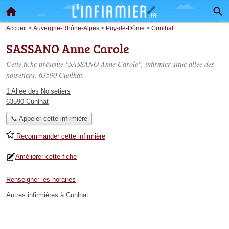
Accueil
>
Auvergne-Rhône-Alpes
>
Puy-de-Dôme
>
Cunlhat
SASSANO Anne Carole
Cette fiche présente "SASSANO Anne Carole", infirmier situé
allee des
noisetiers
, 63590 Cunlhat.
1 Allee des Noisetiers
63590 Cunlhat
📞 Appeler cette infirmière
Recommander cette infirmière
Améliorer cette fiche
Renseigner les horaires
Autres infirmières à Cunlhat