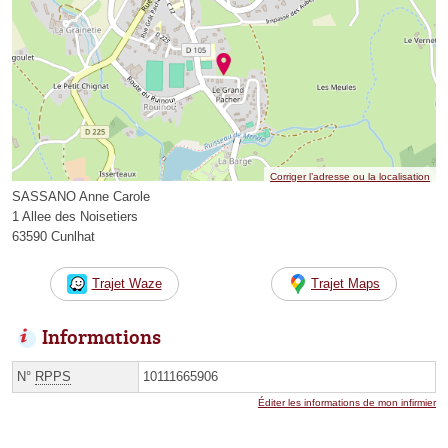
Corriger l’adresse ou la localisation
SASSANO Anne Carole
1 Allee des Noisetiers
63590 Cunlhat
Trajet Waze
Trajet Maps
Informations
N°
RPPS
10111665906
Éditer les informations de mon infirmier