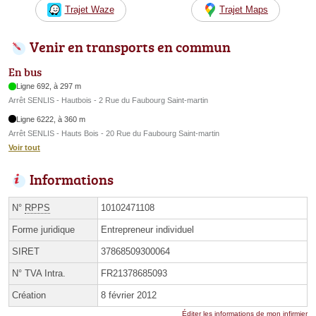
Trajet Waze
Trajet Maps
Venir en transports en commun
En bus
Ligne 692, à 297 m
Arrêt SENLIS - Hautbois - 2 Rue du Faubourg Saint-martin
Ligne 6222, à 360 m
Arrêt SENLIS - Hauts Bois - 20 Rue du Faubourg Saint-martin
Voir tout
Informations
N°
RPPS
10102471108
Forme juridique
Entrepreneur individuel
SIRET
37868509300064
N° TVA Intra.
FR21378685093
Création
8 février 2012
Éditer les informations de mon infirmier