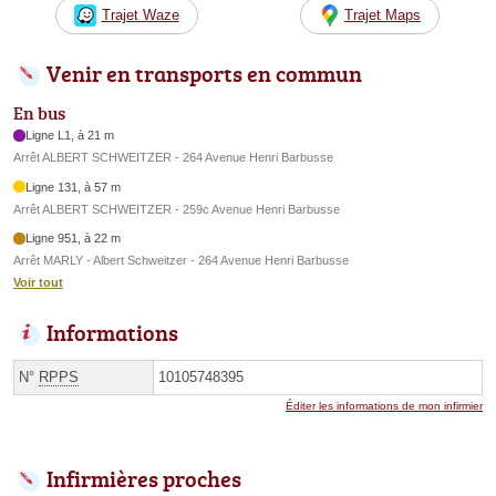
Trajet Waze
Trajet Maps
Venir en transports en commun
En bus
Ligne L1, à 21 m
Arrêt ALBERT SCHWEITZER - 264 Avenue Henri Barbusse
Ligne 131, à 57 m
Arrêt ALBERT SCHWEITZER - 259c Avenue Henri Barbusse
Ligne 951, à 22 m
Arrêt MARLY - Albert Schweitzer - 264 Avenue Henri Barbusse
Voir tout
Informations
N°
RPPS
10105748395
Éditer les informations de mon infirmier
Infirmières proches