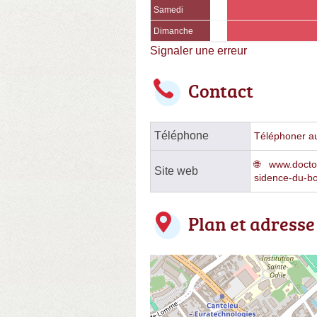
Samedi
Dimanche
Signaler une erreur
Contact
Téléphone
Téléphoner au 
www.doctoli
Site web
sidence-du-bo
Plan et adresse