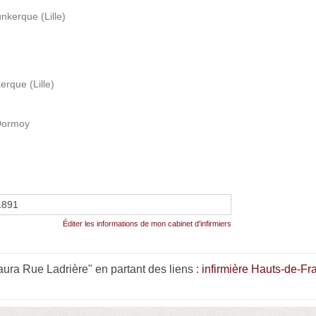
nkerque (Lille)
rque (Lille)
 Dormoy
1891
Éditer les informations de mon cabinet d'infirmiers
ra Rue Ladrière" en partant des liens :
infirmière Hauts-de-Fr