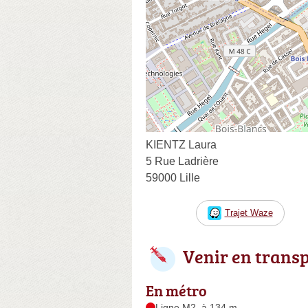
KIENTZ Laura
5 Rue Ladrière
59000 Lille
Trajet Waze
Venir en trans
En métro
Ligne M2, à 134 m