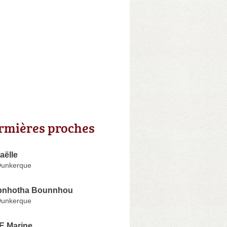
irmières proches
aëlle
Dunkerque
pnhotha Bounnhou
Dunkerque
 Marine