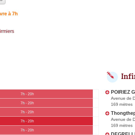
vre à 7h
irmiers
Inf
POIRIEZ G
7h - 20h
Avenue de 
7h - 20h
169 mètres
7h - 20h
Thongthe
Avenue de 
7h - 20h
169 mètres
7h - 20h
DEGRELLE