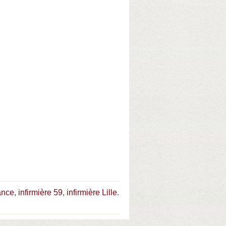
ance
,
infirmière 59
,
infirmière Lille
.