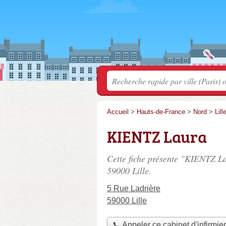
Accueil
>
Hauts-de-France
>
Nord
>
Lill
KIENTZ Laura
Cette fiche présente "KIENTZ La
59000 Lille.
5 Rue Ladrière
59000 Lille
📞 Appeler ce cabinet d'infirmie