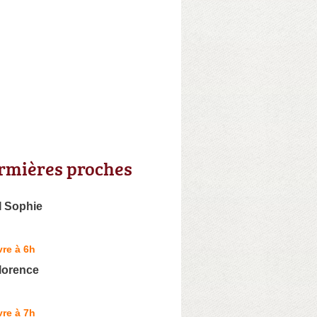
irmières proches
 Sophie
re à 6h
lorence
re à 7h