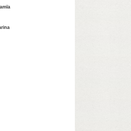
amïa
rina