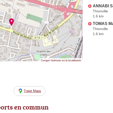
ANNABI S
Thionville
1.6 km
TOMAS Ma
Thionville
1.6 km
Corriger l’adresse ou la localisation
Trajet Maps
ports en commun