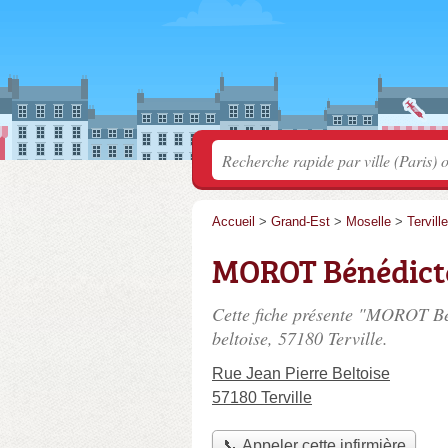
Accueil
>
Grand-Est
>
Moselle
>
Terville
MOROT Bénédict
Cette fiche présente "MOROT Bén
beltoise
, 57180 Terville.
Rue Jean Pierre Beltoise
57180 Terville
📞 Appeler cette infirmière