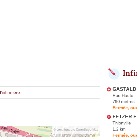
Inf
GASTALDI
'infirmière
Rue Haute
790 mètres
Fermée, ouv
FETZER F
Thionville
1.2 km
© contributeurs OpenStreetMap
Fermée, ouv