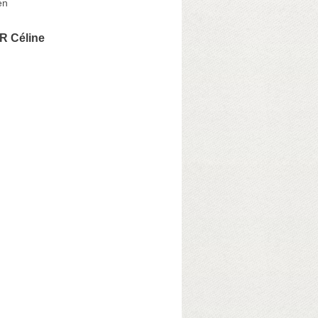
en
R Céline