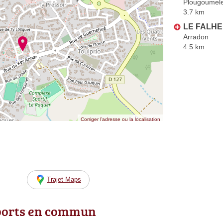
Plougoumel
3.7 km
LE FALHE
Arradon
4.5 km
Corriger l’adresse ou la localisation
Trajet Maps
ports en commun