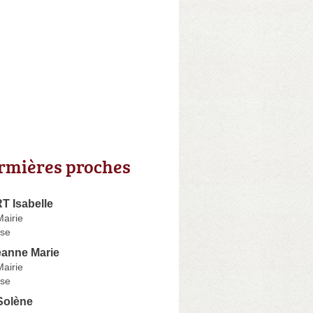
irmières proches
 Isabelle
Mairie
se
anne Marie
Mairie
se
olène