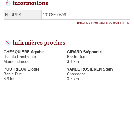
Informations
N°
RPPS
10108590596
Éditer les informations de mon infirmier
Infirmières proches
GHESQUIERE Agathe
GIRARD Stéphanie
Rue du Presbytere
Bar-le-Duc
Même adresse
3.4 km
POUTRIEUX Elodie
VANDE ROSIEREN Steffy
Bar-le-Duc
Chardogne
3.6 km
3.7 km