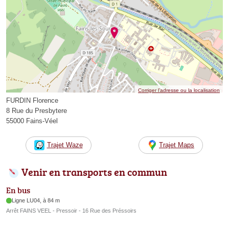
Corriger l’adresse ou la localisation
FURDIN Florence
8 Rue du Presbytere
55000 Fains-Véel
Trajet Waze
Trajet Maps
Venir en transports en commun
En bus
Ligne LU04, à 84 m
Arrêt FAINS VEEL - Pressoir - 16 Rue des Préssoirs