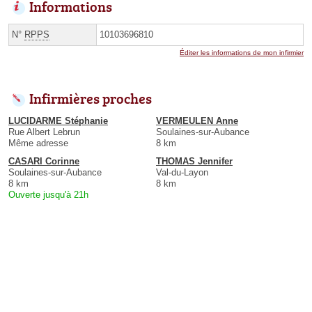
Informations
N°
RPPS
10103696810
Éditer les informations de mon infirmier
Infirmières proches
LUCIDARME Stéphanie
VERMEULEN Anne
Rue Albert Lebrun
Soulaines-sur-Aubance
Même adresse
8 km
CASARI Corinne
THOMAS Jennifer
Soulaines-sur-Aubance
Val-du-Layon
8 km
8 km
Ouverte jusqu'à 21h