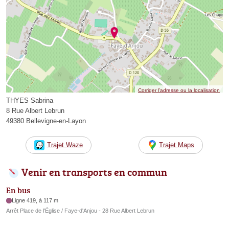
Corriger l’adresse ou la localisation
THYES Sabrina
8 Rue Albert Lebrun
49380 Bellevigne-en-Layon
Trajet Waze
Trajet Maps
Venir en transports en commun
En bus
Ligne 419, à 117 m
Arrêt Place de l'Église / Faye-d'Anjou - 28 Rue Albert Lebrun