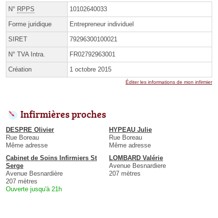
N°
RPPS
10102640033
Forme juridique
Entrepreneur individuel
SIRET
79296300100021
N° TVA Intra.
FR02792963001
Création
1 octobre 2015
Éditer les informations de mon infirmier
Infirmières proches
DESPRE Olivier
HYPEAU Julie
Rue Boreau
Rue Boreau
Même adresse
Même adresse
Cabinet de Soins Infirmiers St
LOMBARD Valérie
Serge
Avenue Besnardiere
Avenue Besnardière
207 mètres
207 mètres
Ouverte jusqu'à 21h