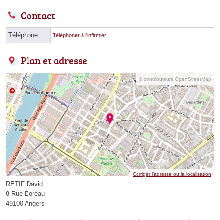
Contact
Téléphone
Téléphoner à l'infirmier
Plan et adresse
© contributeurs OpenStreetMap
Corriger l’adresse ou la localisation
RETIF David
8 Rue Boreau
49100 Angers