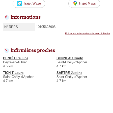
Trajet Waze
Trajet Maps
Informations
N°
RPPS
10105623903
Éditer les informations de mon infirmier
Infirmières proches
BENOÎT Pauline
BONNEAU Cindy
Peyre-en-Aubrac
Saint-Chély-d'Apcher
4.5 km
4.7 km
TICHIT Laure
SARTRE Justine
Saint-Chély-d'Apcher
Saint-Chély-d'Apcher
4.7 km
4.7 km