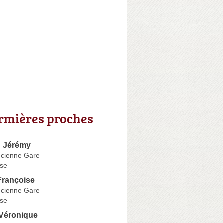
irmières proches
 Jérémy
ncienne Gare
se
rançoise
ncienne Gare
se
Véronique