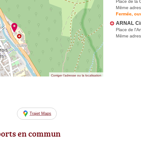
Place de la 
Même adres
Fermée, ouv
ARNAL Ci
Place de l'A
Même adres
Corriger l’adresse ou la localisation
Trajet Maps
ports en commun