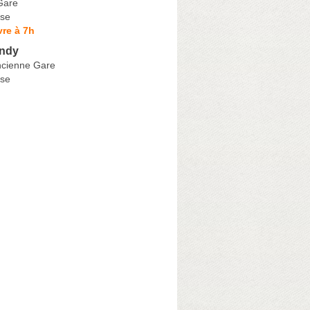
Gare
se
re à 7h
ndy
ncienne Gare
se