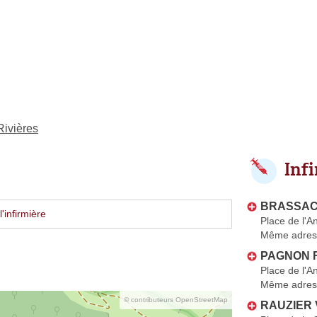
Rivières
Inf
BRASSAC
'infirmière
Place de l'A
Même adres
PAGNON F
Place de l'A
Même adres
© contributeurs OpenStreetMap
RAUZIER 