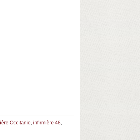
mière Occitanie
,
infirmière 48
,