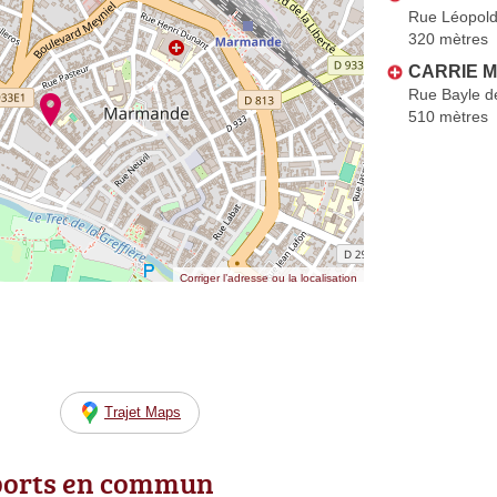
Rue Léopol
320 mètres
CARRIE M
Rue Bayle d
510 mètres
Corriger l’adresse ou la localisation
Trajet Maps
ports en commun