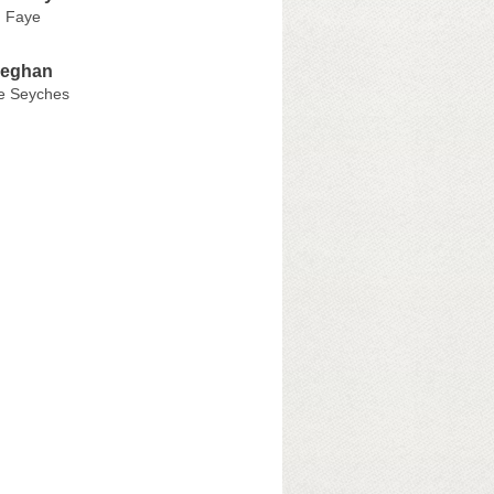
d Faye
eghan
e Seyches