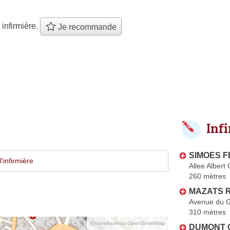
 infirmière.
Je recommande
Inf
SIMOES F
'infirmière
Allee Alber
260 mètres
MAZATS R
Avenue du G
310 mètres
© contributeurs OpenStreetMap
DUMONT C