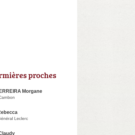
irmières proches
ERREIRA Morgane
t Cambon
ebecca
énéral Leclerc
laudy