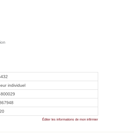
ion
5432
eur individuel
4800029
867948
020
Éditer les informations de mon infirmier