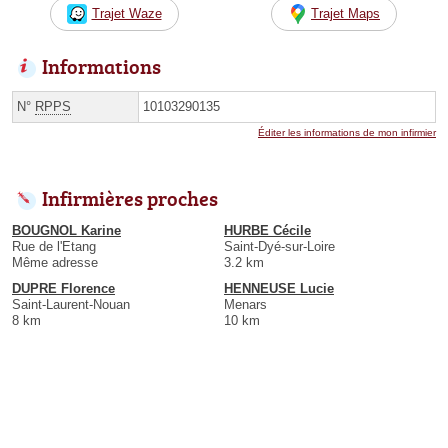
Trajet Waze
Trajet Maps
Informations
N°
RPPS
10103290135
Éditer les informations de mon infirmier
Infirmières proches
BOUGNOL Karine
HURBE Cécile
Rue de l'Etang
Saint-Dyé-sur-Loire
Même adresse
3.2 km
DUPRE Florence
HENNEUSE Lucie
Saint-Laurent-Nouan
Menars
8 km
10 km