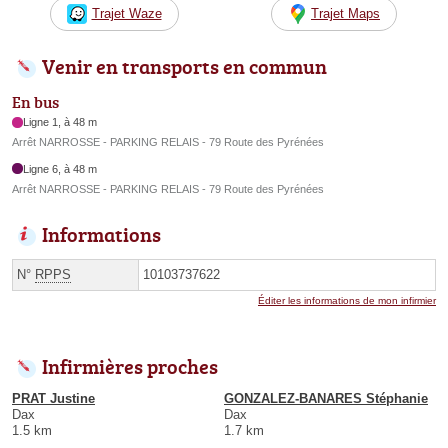
Trajet Waze
Trajet Maps
Venir en transports en commun
En bus
Ligne 1, à 48 m
Arrêt NARROSSE - PARKING RELAIS - 79 Route des Pyrénées
Ligne 6, à 48 m
Arrêt NARROSSE - PARKING RELAIS - 79 Route des Pyrénées
Informations
N°
RPPS
10103737622
Éditer les informations de mon infirmier
Infirmières proches
PRAT Justine
GONZALEZ-BANARES Stéphanie
Dax
Dax
1.5 km
1.7 km