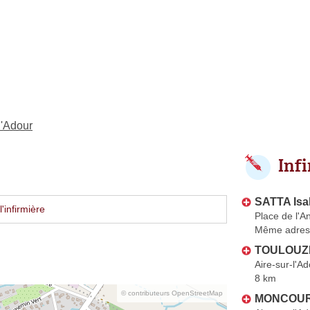
l'Adour
Inf
SATTA Isa
'infirmière
Place de l'A
Même adres
TOULOUZ
Aire-sur-l'A
8 km
© contributeurs OpenStreetMap
MONCOUR