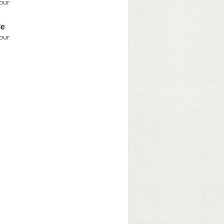
dour
le
dour