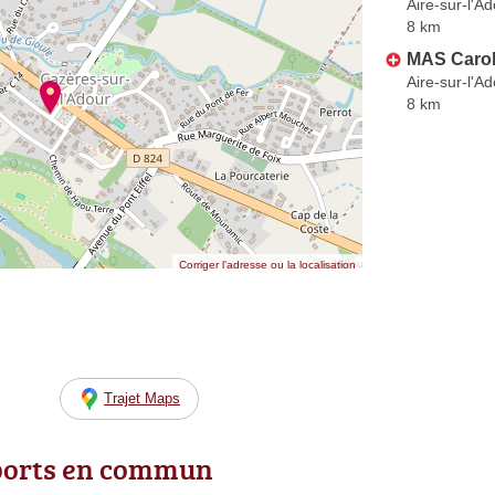
Aire-sur-l'A
8 km
MAS Caro
Aire-sur-l'A
8 km
Corriger l’adresse ou la localisation
Trajet Maps
ports en commun