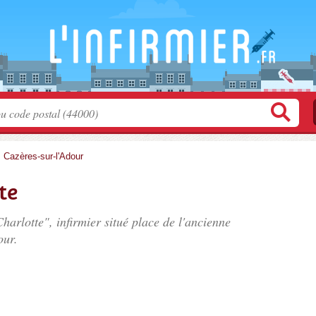
>
Cazères-sur-l'Adour
te
arlotte", infirmier situé
place de l'ancienne
our.