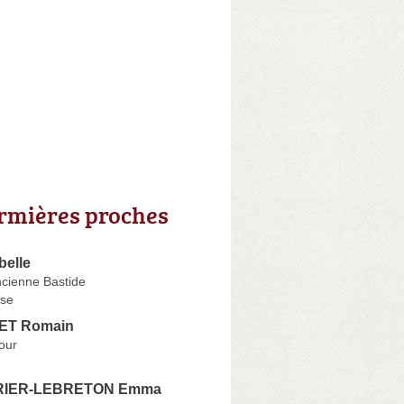
irmières proches
belle
ncienne Bastide
se
ET Romain
dour
IER-LEBRETON Emma