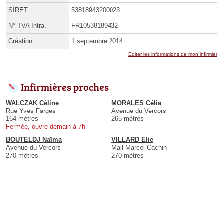
SIRET
53818943200023
N° TVA Intra.
FR10538189432
Création
1 septembre 2014
Éditer les informations de mon infirmier
Infirmières proches
WALCZAK Céline
MORALES Célia
Rue Yves Farges
Avenue du Vercors
164 mètres
265 mètres
Fermée, ouvre demain à 7h
BOUTELDJ Naïma
VILLARD Elie
Avenue du Vercors
Mail Marcel Cachin
270 mètres
270 mètres