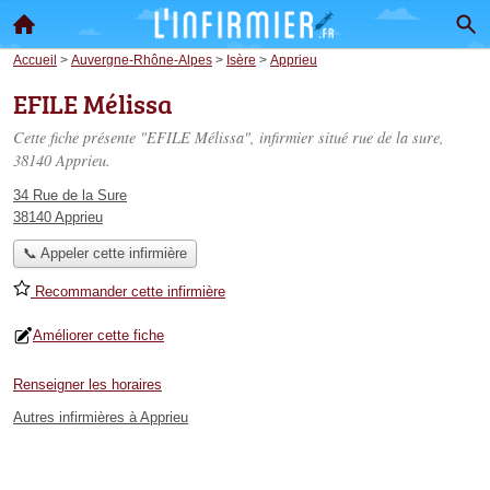
Accueil
>
Auvergne-Rhône-Alpes
>
Isère
>
Apprieu
EFILE Mélissa
Cette fiche présente "EFILE Mélissa", infirmier situé
rue de la sure
,
38140 Apprieu.
34 Rue de la Sure
38140 Apprieu
📞 Appeler cette infirmière
Recommander cette infirmière
Améliorer cette fiche
Renseigner les horaires
Autres infirmières à Apprieu