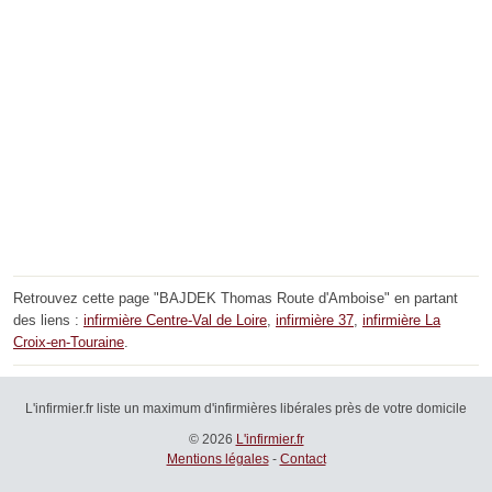
Retrouvez cette page "BAJDEK Thomas Route d'Amboise" en partant
des liens :
infirmière Centre-Val de Loire
,
infirmière 37
,
infirmière La
Croix-en-Touraine
.
L'infirmier.fr liste un maximum d'infirmières libérales près de votre domicile
© 2026
L'infirmier.fr
Mentions légales
-
Contact