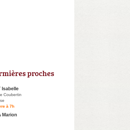
irmières proches
Isabelle
de Coubertin
se
re à 7h
Marion