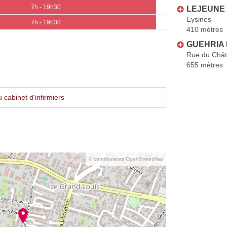
7h - 19h30
LEJEUNE 
Eysines
7h - 19h30
410 mètres
GUEHRIA 
Rue du Chât
655 mètres
cabinet d'infirmiers
© contributeurs OpenStreetMap