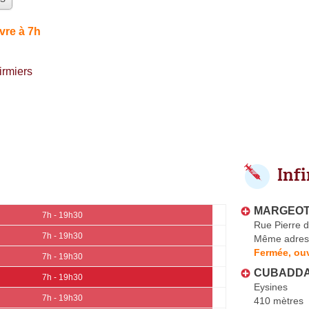
vre à 7h
irmiers
Inf
MARGEOT 
7h - 19h30
Rue Pierre 
7h - 19h30
Même adres
Fermée, ouv
7h - 19h30
CUBADDA 
7h - 19h30
Eysines
7h - 19h30
410 mètres