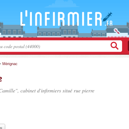
>
Mérignac
e
amille", cabinet d'infirmiers situé
rue pierre
rs