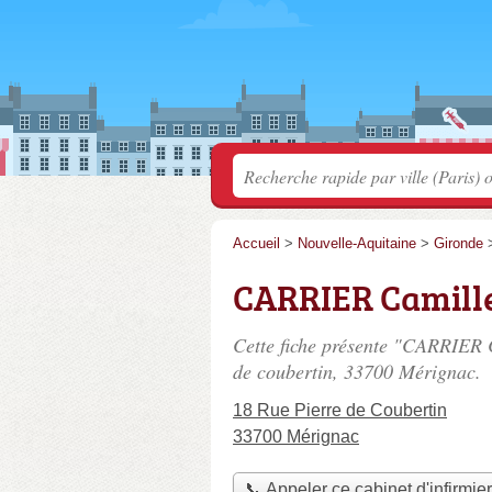
Accueil
>
Nouvelle-Aquitaine
>
Gironde
CARRIER Camill
Cette fiche présente "CARRIER C
de coubertin
, 33700 Mérignac.
18 Rue Pierre de Coubertin
33700 Mérignac
📞 Appeler ce cabinet d'infirmie