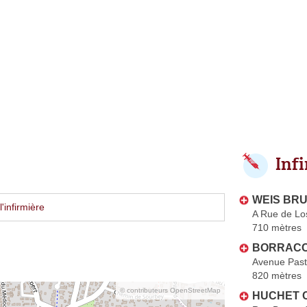
Inf
WEIS BRU
'infirmière
A Rue de Lo
710 mètres
BORRACCI
Avenue Past
820 mètres
© contributeurs OpenStreetMap
HUCHET C