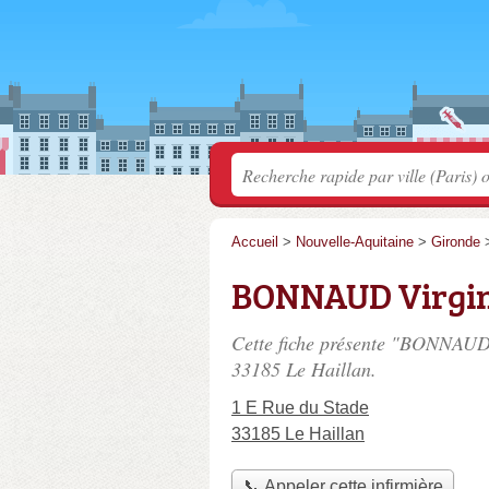
Accueil
>
Nouvelle-Aquitaine
>
Gironde
BONNAUD Virgin
Cette fiche présente "BONNAUD 
33185 Le Haillan.
1 E Rue du Stade
33185 Le Haillan
📞 Appeler cette infirmière