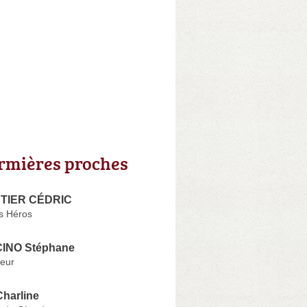
irmières proches
TIER CÉDRIC
s Héros
NO Stéphane
eur
harline