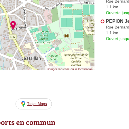
Rue Bernard
1.1 km
Ouverte jus
PEPION Je
Rue Bernard
1.1 km
Ouvert jusq
Corriger l’adresse ou la localisation
Trajet Maps
ports en commun