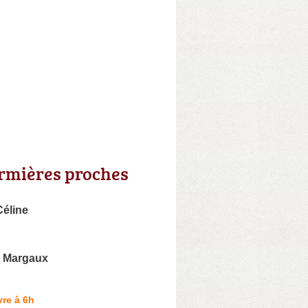
irmières proches
éline
Margaux
re à 6h