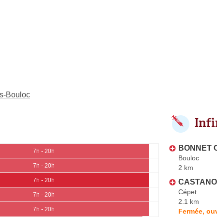
ès-Bouloc
Inf
BONNET C
7h - 20h
Bouloc
7h - 20h
2 km
7h - 20h
CASTANO 
Cépet
7h - 20h
2.1 km
7h - 20h
Fermée, ouv