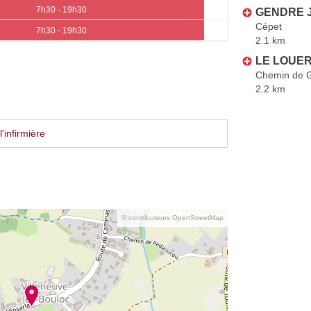
7h30 - 19h30
GENDRE J
Cépet
7h30 - 19h30
2.1 km
LE LOUER
Chemin de G
2.2 km
'infirmière
© contributeurs OpenStreetMap