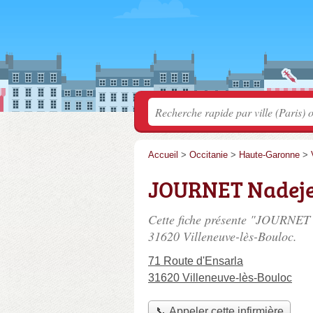
Accueil
>
Occitanie
>
Haute-Garonne
>
JOURNET Nadej
Cette fiche présente "JOURNET 
31620 Villeneuve-lès-Bouloc.
71 Route d'Ensarla
31620 Villeneuve-lès-Bouloc
📞 Appeler cette infirmière