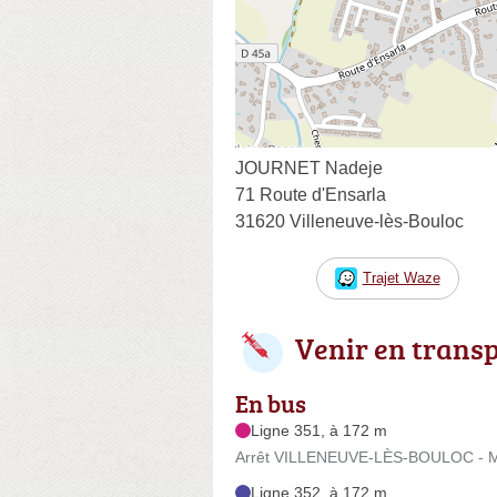
JOURNET Nadeje
71 Route d'Ensarla
31620 Villeneuve-lès-Bouloc
Trajet Waze
Venir en trans
En bus
Ligne 351, à 172 m
Arrêt VILLENEUVE-LÈS-BOULOC - Ma
Ligne 352, à 172 m