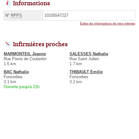
Informations
N°
RPPS
10105547227
Éditer les informations de mon infirmier
Infirmières proches
MARMONTEIL Jeanne
SALESSES Nathalie
Rue Pierre de Coubertin
Rue Saint Julien
1.6 km
1.7 km
BAC Nathalie
THIBAULT Emilie
Fonsorbes
Fonsorbes
3.1 km
3.2 km
Ouverte jusqu'à 21h