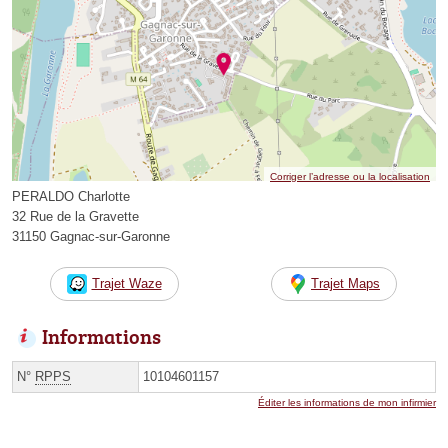
Corriger l’adresse ou la localisation
PERALDO Charlotte
32 Rue de la Gravette
31150 Gagnac-sur-Garonne
Trajet Waze
Trajet Maps
Informations
N°
RPPS
10104601157
Éditer les informations de mon infirmier