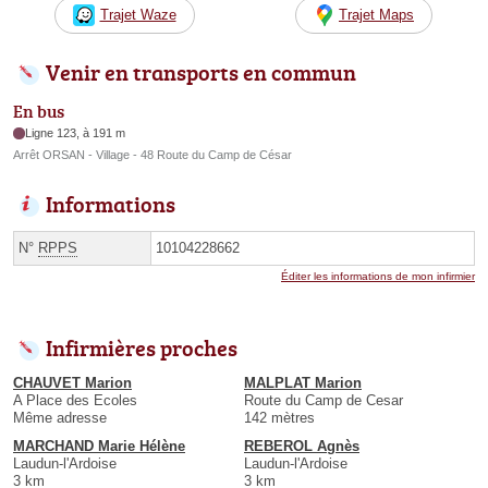
Trajet Waze
Trajet Maps
Venir en transports en commun
En bus
Ligne 123, à 191 m
Arrêt ORSAN - Village - 48 Route du Camp de César
Informations
N°
RPPS
10104228662
Éditer les informations de mon infirmier
Infirmières proches
CHAUVET Marion
MALPLAT Marion
A Place des Ecoles
Route du Camp de Cesar
Même adresse
142 mètres
MARCHAND Marie Hélène
REBEROL Agnès
Laudun-l'Ardoise
Laudun-l'Ardoise
3 km
3 km