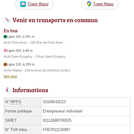
Trajet Waze
Trajet Maps
Venir en transports en commun
En bus
Ligne 161, à 301 m
Arrêt Pont-Aven - 105 Rue de Pont-Aven
Ligne 200, à 89 m
Arrêt Saint-Exupéry - 3 Rue Saint-Exupéry
Ligne 120, à 293 m
Arrêt Hôpital - 23b Avenue du Général Leclerc
Voir tout
Informations
N°
RPPS
10106619223
Forme juridique
Entrepreneur individuel
SIRET
81112688700025
N° TVA Intra.
FR67811126887