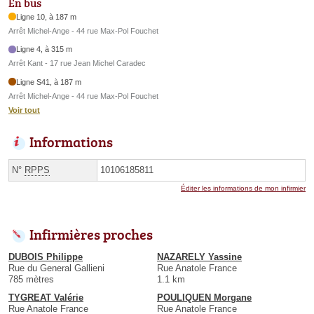
En bus
Ligne 10, à 187 m
Arrêt Michel-Ange - 44 rue Max-Pol Fouchet
Ligne 4, à 315 m
Arrêt Kant - 17 rue Jean Michel Caradec
Ligne S41, à 187 m
Arrêt Michel-Ange - 44 rue Max-Pol Fouchet
Voir tout
Informations
N°
RPPS
10106185811
Éditer les informations de mon infirmier
Infirmières proches
DUBOIS Philippe
NAZARELY Yassine
Rue du General Gallieni
Rue Anatole France
785 mètres
1.1 km
TYGREAT Valérie
POULIQUEN Morgane
Rue Anatole France
Rue Anatole France