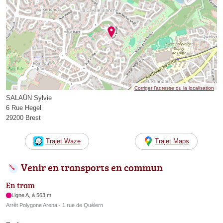
Corriger l’adresse ou la localisation
SALAÜN Sylvie
6 Rue Hegel
29200 Brest
Trajet Waze
Trajet Maps
Venir en transports en commun
En tram
Ligne A, à 563 m
Arrêt Polygone Arena - 1 rue de Quélern