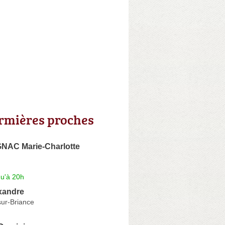
irmières proches
AC Marie-Charlotte
qu'à 20h
xandre
-sur-Briance