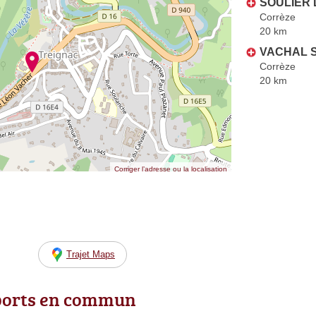
SOULIER 
Corrèze
20 km
VACHAL S
Corrèze
20 km
Corriger l’adresse ou la localisation
Trajet Maps
ports en commun