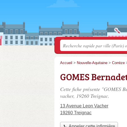
Accueil
>
Nouvelle-Aquitaine
>
Corrèze
GOMES Bernadet
Cette fiche présente "GOMES Ber
vacher
, 19260 Treignac.
13 Avenue Leon Vacher
19260 Treignac
📞 Appeler cette infirmière