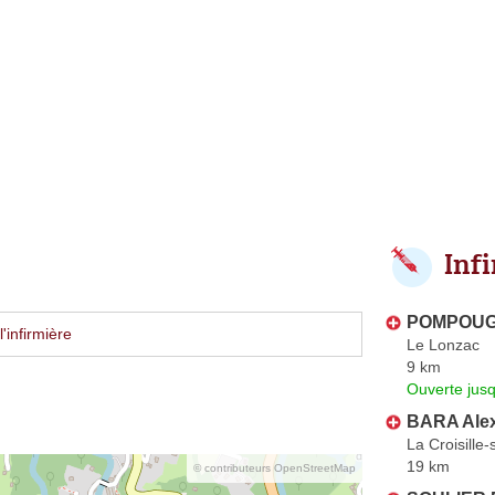
Inf
POMPOUGN
'infirmière
Le Lonzac
9 km
Ouverte jus
BARA Ale
La Croisille
19 km
© contributeurs OpenStreetMap