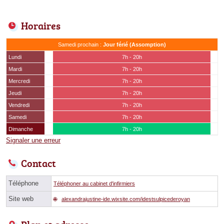
Horaires
Samedi prochain :
Jour férié (Assomption)
Lundi
7h - 20h
Mardi
7h - 20h
Mercredi
7h - 20h
Jeudi
7h - 20h
Vendredi
7h - 20h
Samedi
7h - 20h
Dimanche
7h - 20h
Signaler une erreur
Contact
Téléphone
Téléphoner au cabinet d'infirmiers
Site web
alexandrajustine-ide.wixsite.com/idestsulpicederoyan